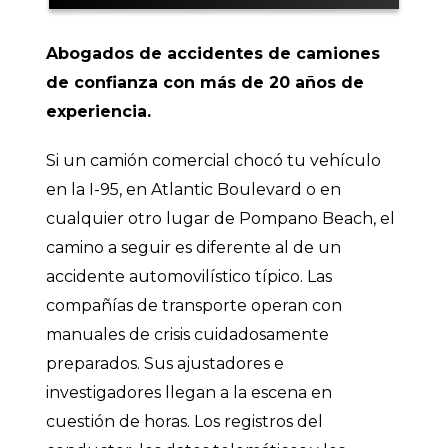
Abogado de Accidentes de Camiones
Abogados de accidentes de camiones
Pompano Beach, FL
de confianza con más de 20 años de
experiencia.
Tipos de Casos de Accidentes de
Camiones que Manejamos en
Pompano Beach
Si un camión comercial chocó tu vehículo
en la I-95, en Atlantic Boulevard o en
¿Por qué elegir a Warner & Fitzmartin
Abogados de Lesiones Personales
cualquier otro lugar de Pompano Beach, el
para Accidentes de Camiones en
Pompano Beach, FL?
camino a seguir es diferente al de un
accidente automovilístico típico. Las
Entendiendo los casos de accidentes
compañías de transporte operan con
de camiones
manuales de crisis cuidadosamente
Recursos Legales en Florida para
preparados. Sus ajustadores e
Accidentes de Camiones
investigadores llegan a la escena en
cuestión de horas. Los registros del