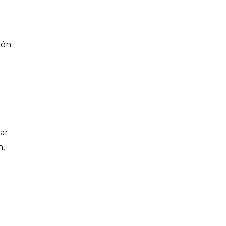
ión
ar
h,