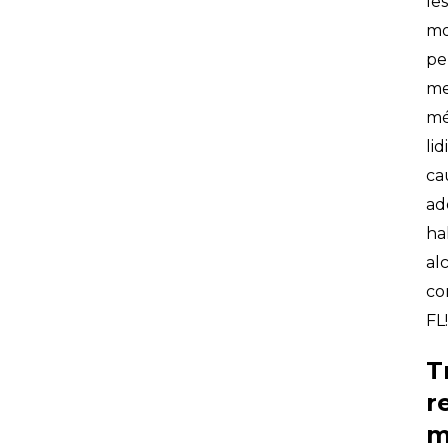
le
mo
pe
me
mé
li
ca
ad
ha
al
co
FL!
T
r
m