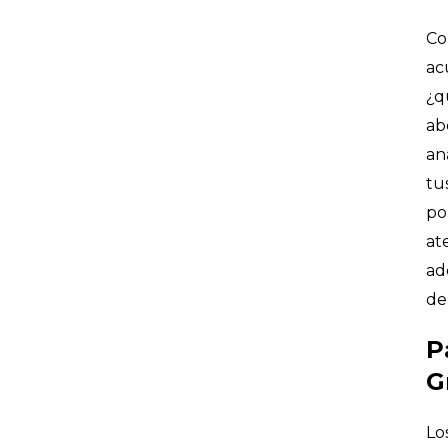
Co
ac
¿q
ab
an
tu
po
at
ad
de
P
G
Lo