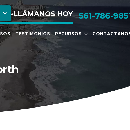
•
LLÁMANOS HOY
561-786-985
ASOS
TESTIMONIOS
RECURSOS
CONTÁCTANO
orth