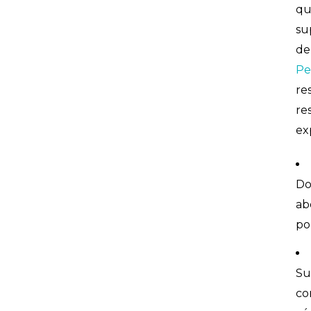
qu
su
de
Pe
re
re
ex
Do
ab
po
Su
co