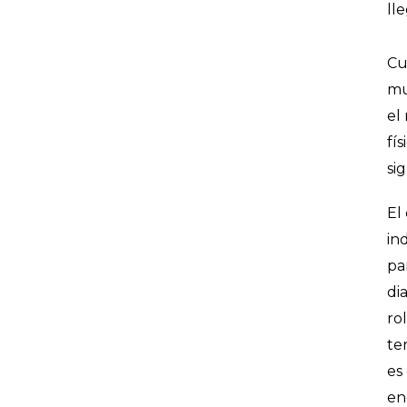
ll
Cu
mu
el
fí
si
El
in
pa
di
ro
ten
es
en