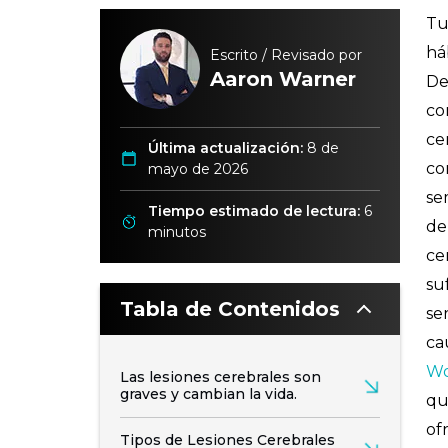
Tu
há
Escrito / Revisado por
Aaron Warner
De
co
ce
Última actualización:
8 de
co
mayo de 2026
se
Tiempo estimado de lectura:
6
de
minutos
ce
su
Tabla de Contenidos
se
ca
Wo
Las lesiones cerebrales son
graves y cambian la vida.
qu
of
Tipos de Lesiones Cerebrales