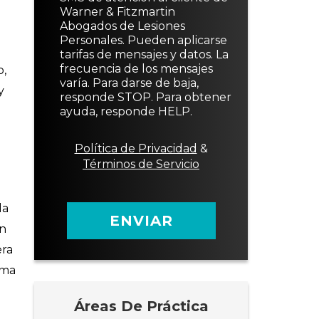
x
a
o
Warner & Fitzmartin
t
j
d
Abogados de Lesiones
o
e
e
Personales. Pueden aplicarse
d
c
tarifas de mensajes y datos. La
e
o
frecuencia de los mensajes
o,
c
n
varía. Para darse de baja,
o
s
y
responde STOP. Para obtener
n
e
ayuda, responde HELP.
s
n
e
t
n
i
Política de Privacidad
&
t
m
Términos de Servicio
i
i
m
e
i
n
da
e
t
ENVIAR
n
o
un
t
era
o
tima
Áreas De Práctica