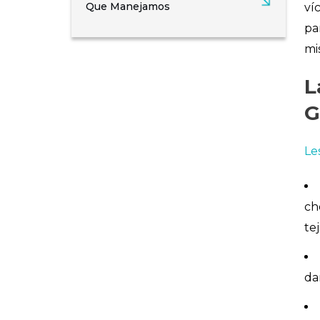
Que Manejamos
ví
pa
mi
L
G
Le
ch
te
da