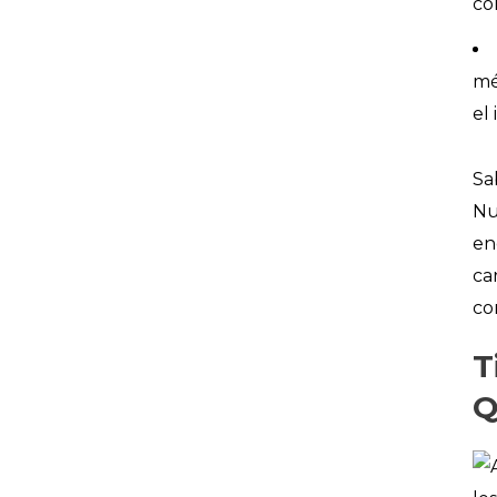
có
mé
el
Sa
Nu
en
ca
co
T
Q