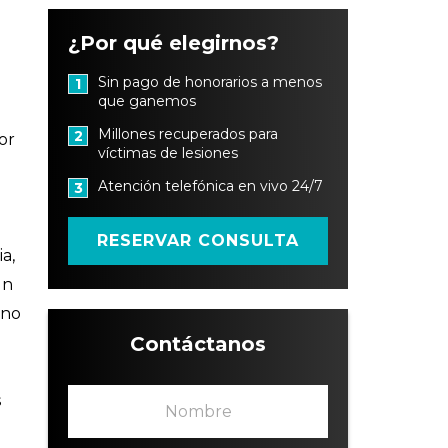
¿Por qué elegirnos?
.
Sin pago de honorarios a menos
1
que ganemos
Millones recuperados para
2
or
víctimas de lesiones
Atención telefónica en vivo 24/7
3
RESERVAR CONSULTA
a,
un
 no
Contáctanos
N
s
o
m