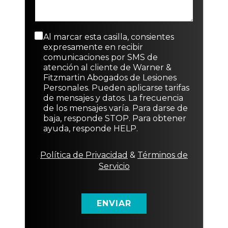
a
r
e
ó
f
e
o
n
o
T
N
i
d
e
u
c
M
Al marcar esta casilla, consientes
e
x
e
o
e
expresamente en recibir
t
t
v
*
n
comunicaciones por SMS de
e
o
o
s
atención al cliente de Warner &
x
E
a
Fitzmartin Abogados de Lesiones
t
x
j
Personales. Pueden aplicarse tarifas
o
i
e
de mensajes y datos. La frecuencia
s
d
de los mensajes varía. Para darse de
t
e
baja, responde STOP. Para obtener
e
c
ayuda, responde HELP.
n
o
t
n
e
s
Política de Privacidad
&
Términos de
e
Servicio
n
t
i
m
ENVIAR
i
e