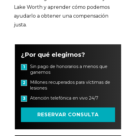
Lake Worth y aprender cómo podemos
ayudarlo a obtener una compensación
justa.
¿Por qué elegirnos?
Sin pago de honorarios a menos que
1
ganemos
Millones recuperados para víctimas de
2
lesiones
Atención telefónica en vivo 24/7
3
RESERVAR CONSULTA