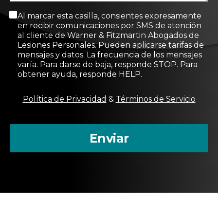
M
Al marcar esta casilla, consientes expresamente
e
en recibir comunicaciones por SMS de atención
n
al cliente de Warner & Fitzmartin Abogados de
s
Lesiones Personales. Pueden aplicarse tarifas de
a
mensajes y datos. La frecuencia de los mensajes
j
varía. Para darse de baja, responde STOP. Para
e
obtener ayuda, responde HELP.
d
e
c
Política de Privacidad
&
Términos de Servicio
o
n
s
Enviar
e
n
t
i
m
i
e
n
t