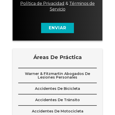
n
s
Política de Privacidad
&
Términos de
t
e
Servicio
o
n
t
t
e
i
l
m
ENVIAR
e
i
f
e
ó
n
n
t
i
o
c
Áreas De Práctica
o
Warner & Fitzmartin Abogados De
Lesiones Personales
Accidentes De Bicicleta
Accidentes De Tránsito
Accidentes De Motocicleta