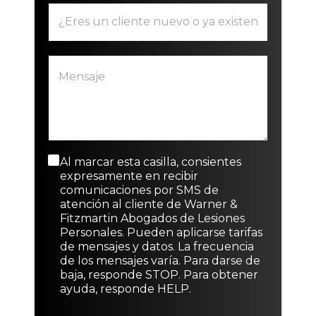
E
e
*
x
o
i
e
s
l
P
M
t
e
á
e
e
c
r
n
n
t
r
s
t
r
a
a
e
ó
f
j
o
n
o
e
N
i
d
y
u
c
M
Al marcar esta casilla, consientes
e
c
e
o
e
expresamente en recibir
t
o
v
*
n
comunicaciones por SMS de
e
n
o
s
atención al cliente de Warner &
x
s
a
Fitzmartin Abogados de Lesiones
t
e
j
Personales. Pueden aplicarse tarifas
o
n
e
de mensajes y datos. La frecuencia
t
d
de los mensajes varía. Para darse de
i
e
baja, responde STOP. Para obtener
m
c
ayuda, responde HELP.
i
o
e
n