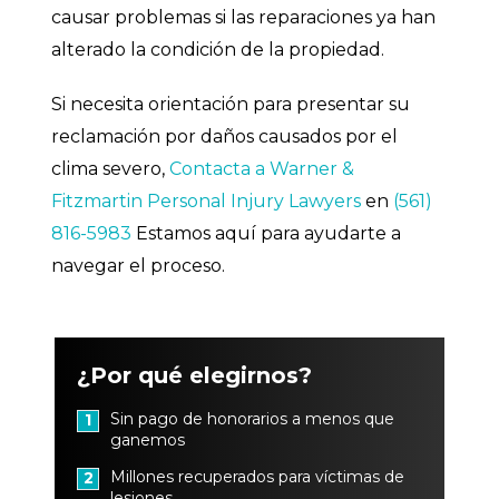
causar problemas si las reparaciones ya han
alterado la condición de la propiedad.
Si necesita orientación para presentar su
reclamación por daños causados por el
clima severo,
Contacta a Warner &
Fitzmartin Personal Injury Lawyers
en
(561)
816-5983
Estamos aquí para ayudarte a
navegar el proceso.
¿Por qué elegirnos?
Sin pago de honorarios a menos que
1
ganemos
Millones recuperados para víctimas de
2
lesiones