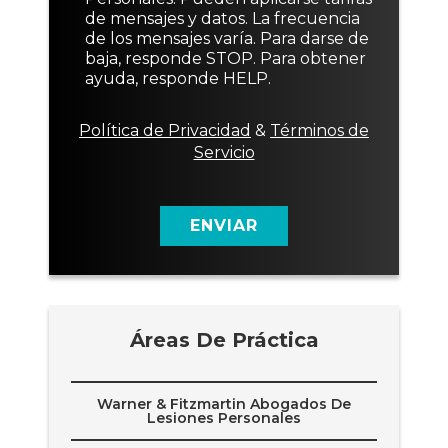
o
e
de mensajes y datos. La frecuencia
d
de los mensajes varía. Para darse de
e
baja, responde STOP. Para obtener
c
ayuda, responde HELP.
o
n
s
Política de Privacidad
&
Términos de
e
Servicio
n
t
i
m
ENVIAR
i
e
n
t
o
Áreas De Práctica
Warner & Fitzmartin Abogados De
Lesiones Personales