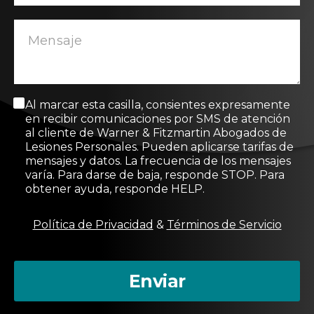
M
Al marcar esta casilla, consientes expresamente
e
en recibir comunicaciones por SMS de atención
n
al cliente de Warner & Fitzmartin Abogados de
s
Lesiones Personales. Pueden aplicarse tarifas de
a
mensajes y datos. La frecuencia de los mensajes
j
varía. Para darse de baja, responde STOP. Para
e
obtener ayuda, responde HELP.
d
e
c
Política de Privacidad
&
Términos de Servicio
o
n
s
Enviar
e
n
t