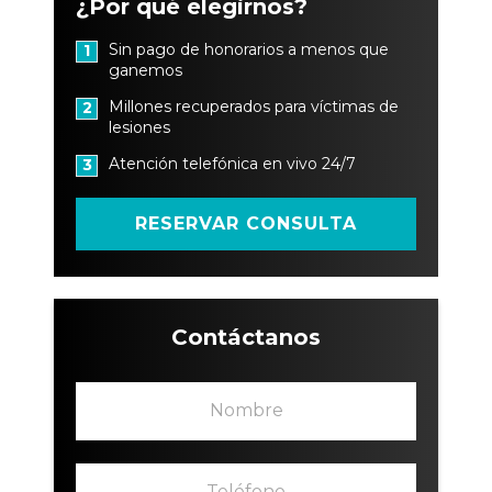
¿Por qué elegirnos?
Sin pago de honorarios a menos que
1
ganemos
Millones recuperados para víctimas de
2
lesiones
Atención telefónica en vivo 24/7
3
RESERVAR CONSULTA
Contáctanos
N
o
m
b
T
r