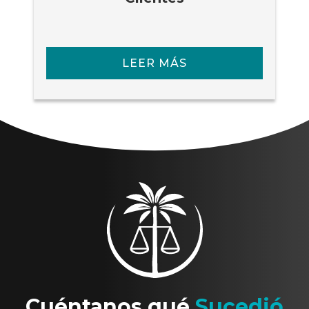
LEER MÁS
Cuéntanos qué
Sucedió