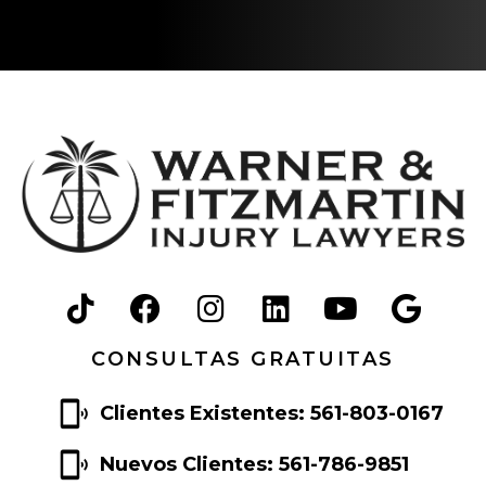
i
m
i
e
n
t
o
CONSULTAS GRATUITAS
Clientes Existentes: 561-803-0167
Nuevos Clientes: 561-786-9851