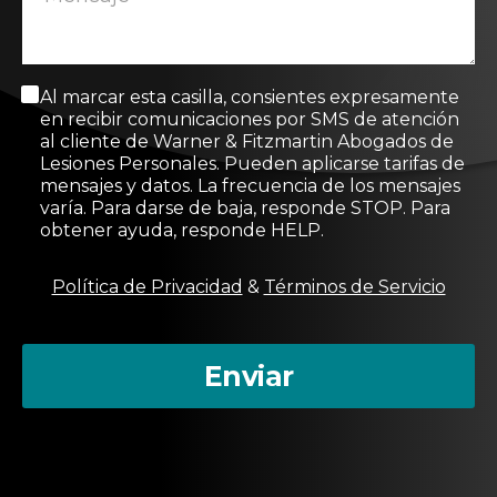
M
Al marcar esta casilla, consientes expresamente
e
en recibir comunicaciones por SMS de atención
n
al cliente de Warner & Fitzmartin Abogados de
s
Lesiones Personales. Pueden aplicarse tarifas de
a
mensajes y datos. La frecuencia de los mensajes
j
varía. Para darse de baja, responde STOP. Para
e
obtener ayuda, responde HELP.
d
e
c
Política de Privacidad
&
Términos de Servicio
o
n
s
Enviar
e
n
t
i
m
i
e