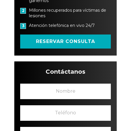
ganemos
Millones recuperados para víctimas de
2
lesiones
Atención telefónica en vivo 24/7
3
RESERVAR CONSULTA
Contáctanos
N
o
m
b
T
r
e
e
l
*
é
C
o
f