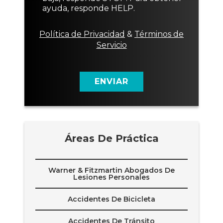
c
ayuda, responde HELP.
o
n
s
Política de Privacidad
&
Términos de
e
Servicio
n
t
i
m
ENVIAR
i
e
n
t
o
Áreas De Práctica
Warner & Fitzmartin Abogados De
Lesiones Personales
Accidentes De Bicicleta
Accidentes De Tránsito