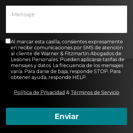
M
Al marcar esta casilla, consientes expresamente
e
en recibir comunicaciones por SMS de atención
n
al cliente de Warner & Fitzmartin Abogados de
s
Lesiones Personales. Pueden aplicarse tarifas de
a
mensajes y datos. La frecuencia de los mensajes
j
varía. Para darse de baja, responde STOP. Para
e
obtener ayuda, responde HELP.
d
e
c
Política de Privacidad
&
Términos de Servicio
o
n
s
Enviar
e
n
t
i