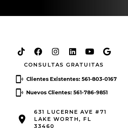
m
i
e
n
t
o
CONSULTAS GRATUITAS
Clientes Existentes: 561-803-0167
Nuevos Clientes: 561-786-9851
631 LUCERNE AVE #71
LAKE WORTH, FL
33460