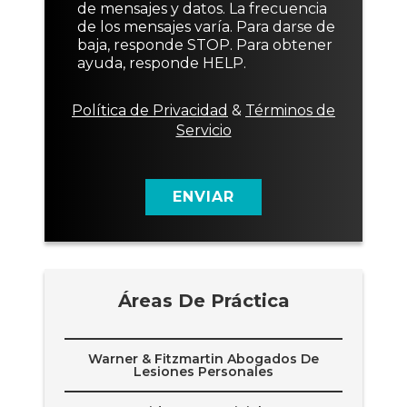
e
de mensajes y datos. La frecuencia
d
de los mensajes varía. Para darse de
e
baja, responde STOP. Para obtener
c
ayuda, responde HELP.
o
n
s
Política de Privacidad
&
Términos de
e
Servicio
n
t
i
m
ENVIAR
i
e
n
t
o
Áreas De Práctica
Warner & Fitzmartin Abogados De
Lesiones Personales