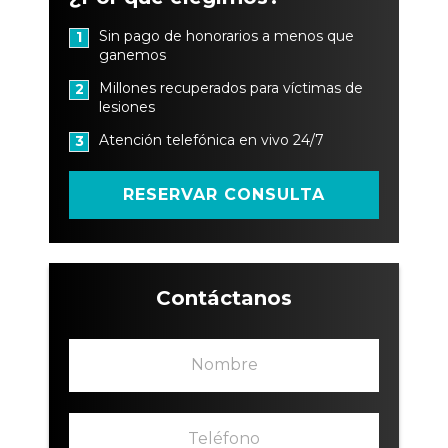
Sin pago de honorarios a menos que
1
ganemos
Millones recuperados para víctimas de
2
lesiones
Atención telefónica en vivo 24/7
3
RESERVAR CONSULTA
Contáctanos
N
d
o
e
m
*
b
d
T
r
e
e
e